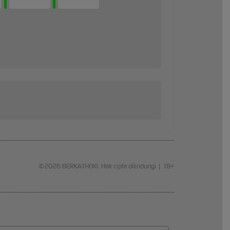
©2026 BERKATHOKI. Hak cipta dilindungi | 18+