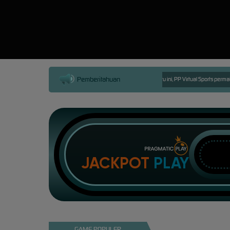
Pemberitahuan
 dari 15.00.00 sampai 30-Sep-2026 15.00.00. Selama waktu ini, PP Virtual Sports permainan ti
JACKPOT
PLAY
GAME POPULER