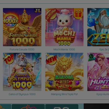
Fortune Garuda 1000
Mochi Mania 1000
Epic Ze 
Gates of Olympus 1000
Mahjong Wins Triple Pot
Kpop Hunte