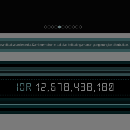
dak akan tersedia. Kami memohon maaf atas ketidaknyamanan yang mungkin ditimbulkan.
Pemel
IDR
12,678,438,180