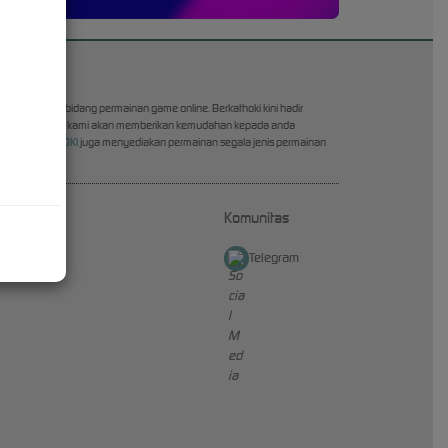
ncakup seluruh bidang permainan game online. Berkathoki kini hadir
pon , Dan pastinya kami akan memberikan kemudahan kepada anda
ine.
BERKATHOKI
juga menyediakan permainan segala jenis permainan
kungan
Komunitas
Telegram