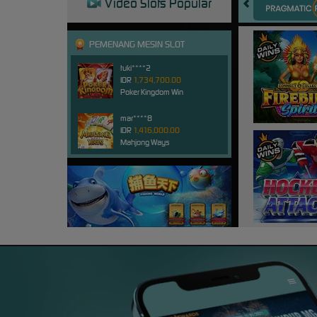
Video Slots Popular
PEMENANG MESIN SLOT
tuki****2
IDR
1,734,700.00
Poker Kingdom Win
mar****8
IDR
1,416,000.00
Mahjong Ways
radenho****3
IDR
643,600.00
Mahjong Ways
radenho****3
IDR
523,600.00
Mahjong Ways
sat****2
IDR
472,920.00
Lucky Neko