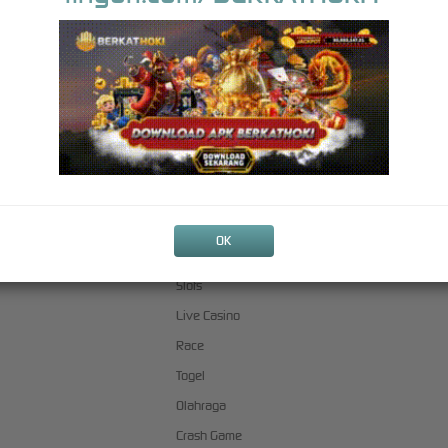
or Indo
na kami adalah salah satu bandar judi bola online, casino online dan poker online terbaik yang me
vice profesional online 24 jam dan anda bisa menghubungi kami via livechat , SMS maupun tele
 bisa nonton bola online sekarang juga di website kami, sambil menikmati permainan judi bola onl
anda sekali saja untuk bisa memainkan semua permainan yang kami sediakan
Kategori
Du
OK
Hot Games
Slots
Live Casino
Race
Togel
Olahraga
Crash Game