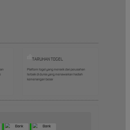
TARUHAN TOGEL
aan
Platform togel yang menarik dari perusahan
e
terbaik di dunia yang menawarkan hadiah
kemenangan besar