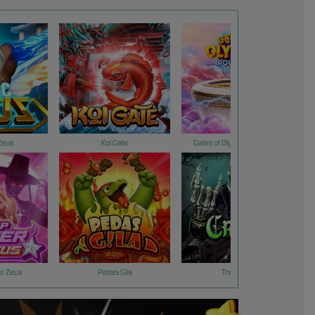
Zeus
Koi Gate
Gates of Olympus Roulette
r Zeus
Pedas Gila
The Crypt