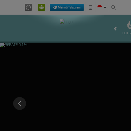
Main di Telegram
HOT 