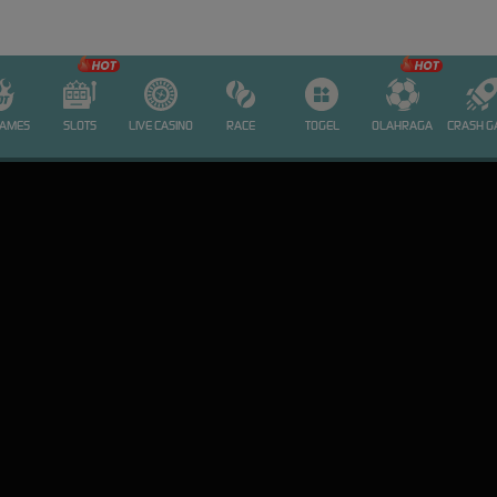
GAMES
SLOTS
LIVE CASINO
RACE
TOGEL
OLAHRAGA
CRASH 