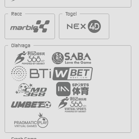
Race
Togel
Olahraga
Crash Game