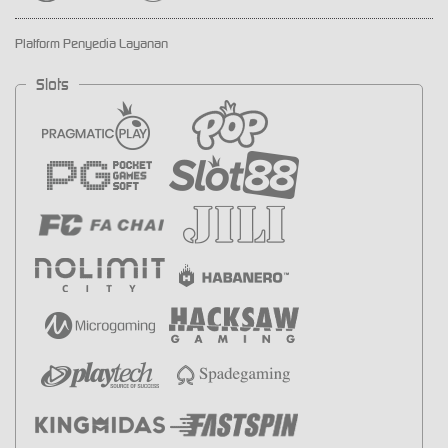
Platform Penyedia Layanan
Slots