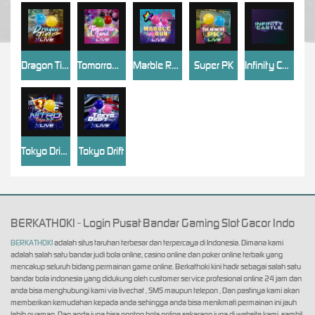
Dragon Tiger
Tomorrow land
Marble Run
Super PK
Infinity Castle
Tokyo Drift Nitro
Tokyo Drift
BERKATHOKI - Login Pusat Bandar Gaming Slot Gacor Indo
BERKATHOKI
adalah situs taruhan terbesar dan terpercaya di Indonesia. Dimana kami
adalah salah satu bandar judi bola online, casino online dan poker online terbaik yang
mencakup seluruh bidang permainan game online. Berkathoki kini hadir sebagai salah satu
bandar bola indonesia yang didukung oleh customer service profesional online 24 jam dan
anda bisa menghubungi kami via livechat , SMS maupun telepon , Dan pastinya kami akan
memberikan kemudahan kepada anda sehingga anda bisa menikmati permainan ini jauh
lebih nyaman. Dan anda juga bisa nonton bola online sekarang juga di website kami, sambil