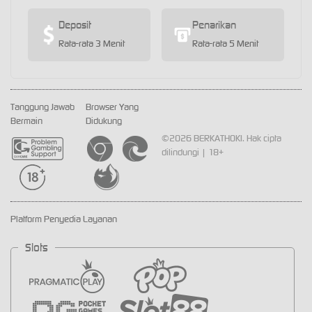
Deposit
Penarikan
Rata-rata 3 Menit
Rata-rata 5 Menit
Tanggung Jawab
Browser Yang
Bermain
Didukung
©2026 BERKATHOKI. Hak cipta
dilindungi | 18+
Platform Penyedia Layanan
Slots