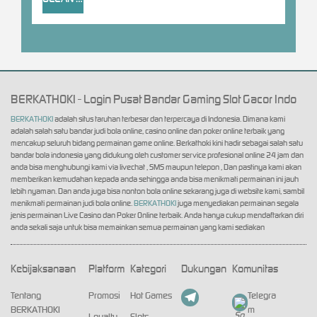
BERKATHOKI - Login Pusat Bandar Gaming Slot Gacor Indo
BERKATHOKI
adalah situs taruhan terbesar dan terpercaya di Indonesia. Dimana kami
adalah salah satu bandar judi bola online, casino online dan poker online terbaik yang
mencakup seluruh bidang permainan game online. Berkathoki kini hadir sebagai salah satu
bandar bola indonesia yang didukung oleh customer service profesional online 24 jam dan
anda bisa menghubungi kami via livechat , SMS maupun telepon , Dan pastinya kami akan
memberikan kemudahan kepada anda sehingga anda bisa menikmati permainan ini jauh
lebih nyaman. Dan anda juga bisa nonton bola online sekarang juga di website kami, sambil
menikmati permainan judi bola online.
BERKATHOKI
juga menyediakan permainan segala
jenis permainan Live Casino dan Poker Online terbaik. Anda hanya cukup mendaftarkan diri
anda sekali saja untuk bisa memainkan semua permainan yang kami sediakan
Kebijaksanaan
Platform
Kategori
Dukungan
Komunitas
Tentang
Promosi
Hot Games
Telegra
BERKATHOKI
m
Loyalty
Slots