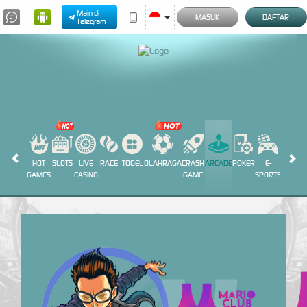
Main di
MASUK
DAFTAR
Telegram
HOT
SLOTS
LIVE
RACE
TOGEL
OLAHRAGA
CRASH
ARCADE
POKER
E-
SABUN
GAMES
CASINO
GAME
SPORTS
AYAM