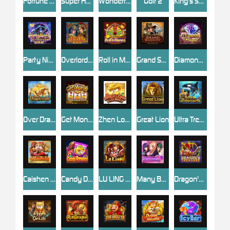
Fortune Twins
Super Hoo Hey How
Wonderful Christmas
Golf 2
King's Sword
Party Night
Overlord & Concubine
Roll in Money
Grand Sheriff
Diamond Mogul
Over Dragon's Gate
Get Money
Zhen Long Ju Bao
Great Lion
Ultra Treasure
Caishen Coming
Candy Dynasty
LU LING QI
Many Beauties
Dragon's Treasure