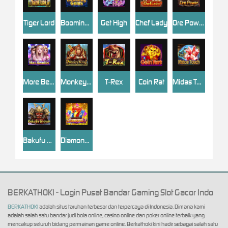
Tiger Lord
Booming Gems
Get High
Chef Lady
Ore Power
More Beauties
Monkey King
T-Rex
Coin Rat
Midas Touch
Bakufu Shogun
Diamond 7
BERKATHOKI - Login Pusat Bandar Gaming Slot Gacor Indo
BERKATHOKI
adalah situs taruhan terbesar dan terpercaya di Indonesia. Dimana kami
adalah salah satu bandar judi bola online, casino online dan poker online terbaik yang
mencakup seluruh bidang permainan game online. Berkathoki kini hadir sebagai salah satu