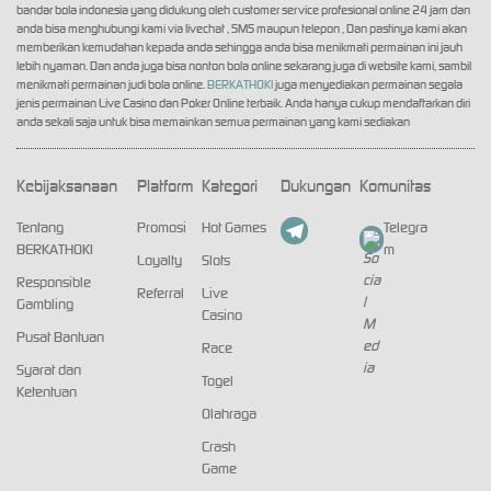
bandar bola indonesia yang didukung oleh customer service profesional online 24 jam dan
anda bisa menghubungi kami via livechat , SMS maupun telepon , Dan pastinya kami akan
memberikan kemudahan kepada anda sehingga anda bisa menikmati permainan ini jauh
lebih nyaman. Dan anda juga bisa nonton bola online sekarang juga di website kami, sambil
menikmati permainan judi bola online.
BERKATHOKI
juga menyediakan permainan segala
jenis permainan Live Casino dan Poker Online terbaik. Anda hanya cukup mendaftarkan diri
anda sekali saja untuk bisa memainkan semua permainan yang kami sediakan
Kebijaksanaan
Platform
Kategori
Dukungan
Komunitas
Tentang
Promosi
Hot Games
Telegra
BERKATHOKI
m
Loyalty
Slots
Responsible
Referral
Live
Gambling
Casino
Pusat Bantuan
Race
Syarat dan
Togel
Ketentuan
Olahraga
Crash
Game