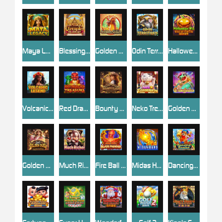
Maya Legacy
Blessing Temple
Golden Qilin
Odin Territory
Halloween Win
Volcanic Legend
Red Dragon’s Treasure
Bounty Clash
Neko Treasures
Golden Snake
Golden Duel
Much Richer
Fire Ball Blaze Phoenix
Midas Hand
Dancing Samba