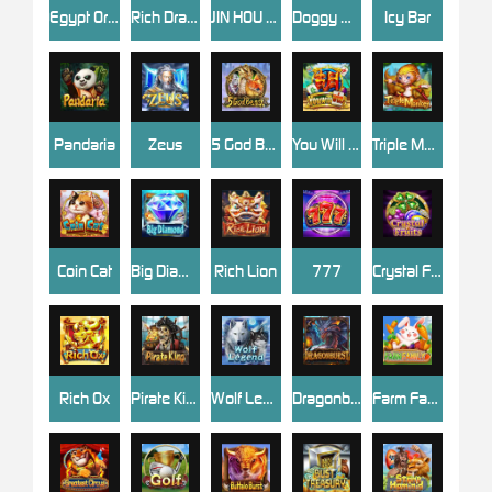
Egypt Oracle
Rich Dragon
JIN HOU YE
Doggy Wealth
Icy Bar
Pandaria
Zeus
5 God Beast
You Will Win
Triple Monkey
Coin Cat
Big Diamond
Rich Lion
777
Crystal Fruits
Rich Ox
Pirate King
Wolf Legend
Dragonburst
Farm Family