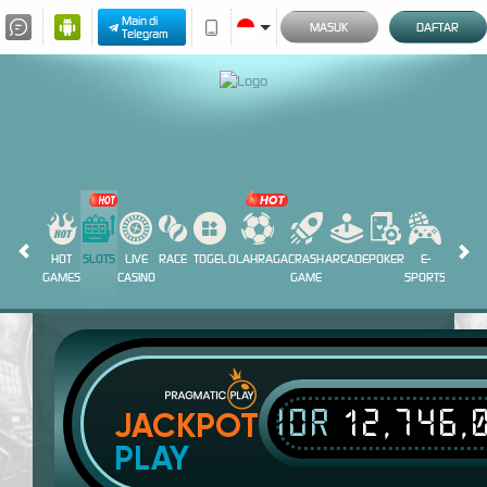
Main di
MASUK
DAFTAR
Telegram
HOT
SLOTS
LIVE
RACE
TOGEL
OLAHRAGA
CRASH
ARCADE
POKER
E-
SABUN
GAMES
CASINO
GAME
SPORTS
AYAM
IDR
12,746,
JACKPOT
PLAY