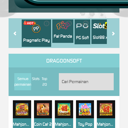
i
i
i
i
i
Facha
Fat Panda
Slot88 x PP
PG Soft
Pragmatic Play
DRAGOONSOFT
Semua
Slots
Top
permainan
20
Mahjong Win
Coin Cat 2
Mahjong Win 2
Toy Pop
Mahjong Win 3