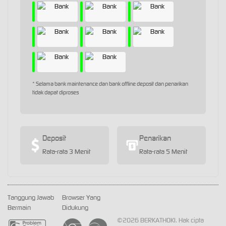
* Selama bank maintenance dan bank offline deposit dan penarikan
tidak dapat diproses
Deposit
Penarikan
Rata-rata 3 Menit
Rata-rata 5 Menit
Tanggung Jawab
Browser Yang
Bermain
Didukung
©2026 BERKATHOKI. Hak cipta