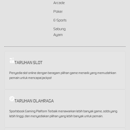
Arcade
Poker
E-Sports
Sabung
Ayam
TARUHAN SLOT
Penyedia slot online dengan beragam pilihan game menarik yang memudahkan
pemain untuk mencapai jackpot
TARUHAN OLAHRAGA
Sportsbook Gaming Platform Terbaik menawarkan lebih banyak game, odds yang
lebih tinggi, dan menyediakan pilihan yang lebih banyak untuk pemain.