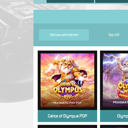
Semua permainan
Top 20
Gates of Olympus POP
Olymp