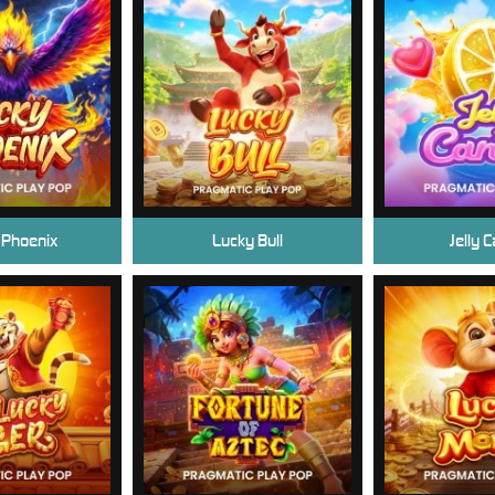
 Phoenix
Lucky Bull
Jelly 