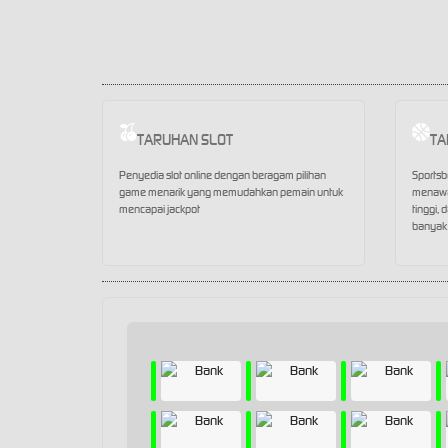
TARUHAN SLOT
TA
Penyedia slot online dengan beragam pilihan
Sportsb
game menarik yang memudahkan pemain untuk
menawar
mencapai jackpot
tinggi,
banyak 