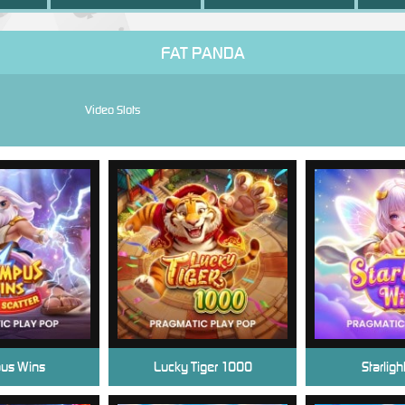
FAT PANDA
Video Slots
us Wins
Lucky Tiger 1000
Starligh