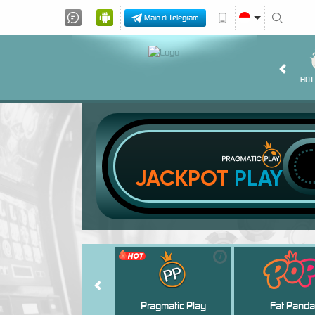
Main di Telegram
HOT
JACKPOT
PLAY
i
Pragmatic Play
Fat Pand