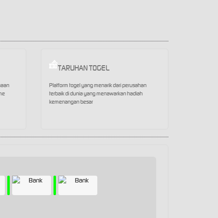
TARUHAN TOGEL
haan
Platform togel yang menarik dari perusahan
ame
terbaik di dunia yang menawarkan hadiah
kemenangan besar