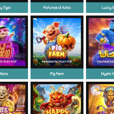
y Tiger
Fortunes of Aztec
Lucky 
 Neko
Pig Farm
Mystic 