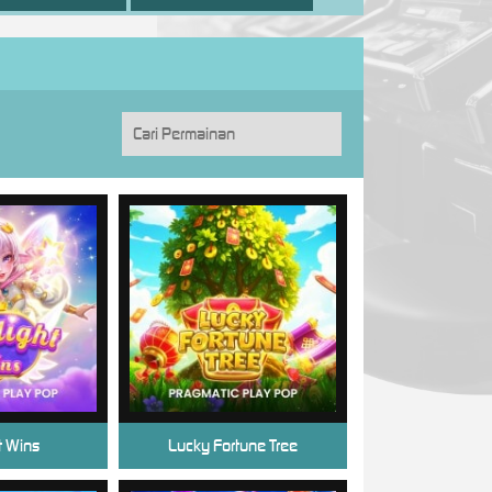
t Wins
Lucky Fortune Tree