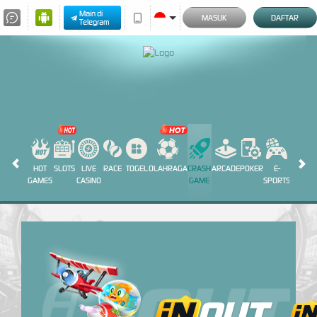
Main di
MASUK
DAFTAR
Telegram
HOT
SLOTS
LIVE
RACE
TOGEL
OLAHRAGA
CRASH
ARCADE
POKER
E-
SABUN
GAMES
CASINO
GAME
SPORTS
AYAM