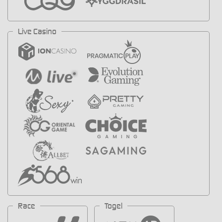
Live Casino
Race
Togel