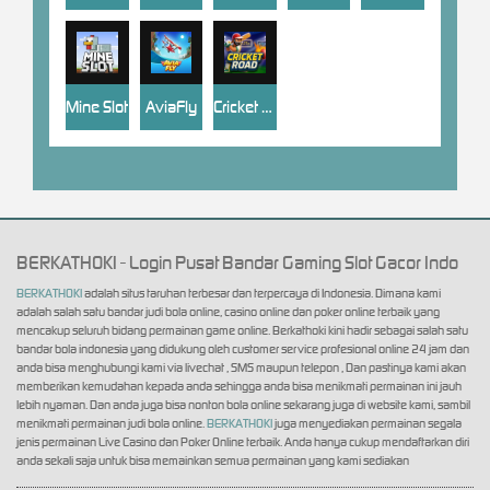
Mine Slot
AviaFly
Cricket Road
BERKATHOKI - Login Pusat Bandar Gaming Slot Gacor Indo
BERKATHOKI
adalah situs taruhan terbesar dan terpercaya di Indonesia. Dimana kami
adalah salah satu bandar judi bola online, casino online dan poker online terbaik yang
mencakup seluruh bidang permainan game online. Berkathoki kini hadir sebagai salah satu
bandar bola indonesia yang didukung oleh customer service profesional online 24 jam dan
anda bisa menghubungi kami via livechat , SMS maupun telepon , Dan pastinya kami akan
memberikan kemudahan kepada anda sehingga anda bisa menikmati permainan ini jauh
lebih nyaman. Dan anda juga bisa nonton bola online sekarang juga di website kami, sambil
menikmati permainan judi bola online.
BERKATHOKI
juga menyediakan permainan segala
jenis permainan Live Casino dan Poker Online terbaik. Anda hanya cukup mendaftarkan diri
anda sekali saja untuk bisa memainkan semua permainan yang kami sediakan