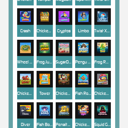
Crash
Chicken Banana
Cryptos
Limbo
Twist X-mas
Wheel Out
Frog Jump
SugarDaddy
Pengu Sport
Frog Road
Chicken Shoot
Tower
Chicken Road Gold
Fish Road
Chicken Road Race
Diver
Fish Boom
Penalty Nations Cup
Chicken Road Vegas
Squid Gamebler