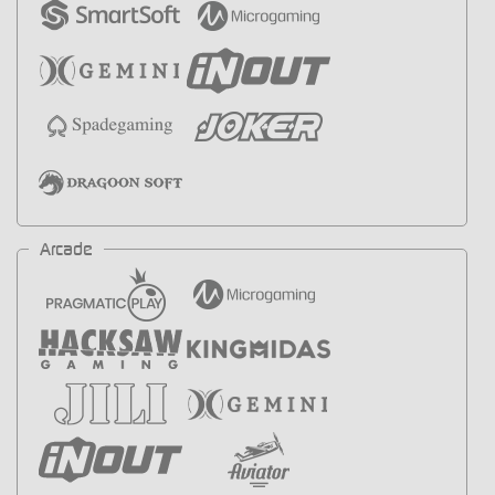
Arcade