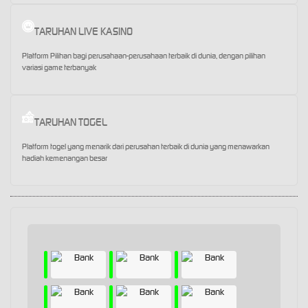
TARUHAN LIVE KASINO
Platform Pilihan bagi perusahaan-perusahaan terbaik di dunia, dengan pilihan
variasi game terbanyak
TARUHAN TOGEL
Platform togel yang menarik dari perusahan terbaik di dunia yang menawarkan
hadiah kemenangan besar