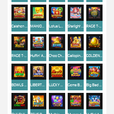
Caishen Mahjong: Triple Luck
MAHJONG BONUS
Lotus Lanterns: Dragon's Fortune
Starlight Princess 2000
RAGE T-REX
RAGE T-REX 2
Huffin’ And Puffin’ Rising
Choo Choo Riches
Galloping Horse Fortune
GOLDEN DRAGON EGG
BOWLS OF FORTUNE
LIBERTY HEROINER
LUCKY BUDDHA
Gems Bonanza
Big Bad Wolf