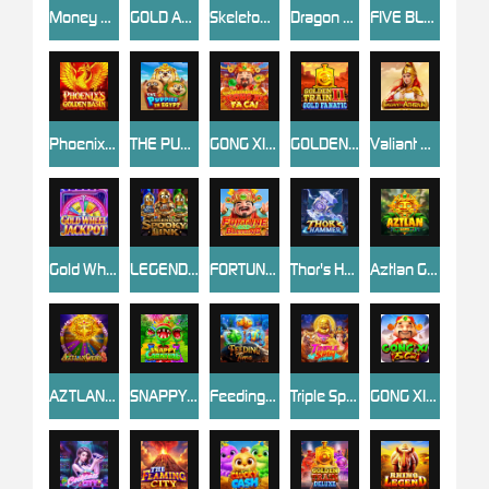
Money Piggies
GOLD AROWANA
Skeleton Thief
Dragon Link Fortune
FIVE BLESSINGS ARRIVE
Phoenix's Golden Basin
THE PUPPIES IN EGYPT
GONG XI FA CAI
GOLDEN TRAIN 2
Valiant of Athena
Gold Wheel Jackpot
LEGEND OF SPOOKY LINK
FORTUNE GOD BLESSING
Thor's Hammer
Aztlan Gems
AZTLAN GEMS2
SNAPPY CARNIVAL
Feeding Time
Triple Spin Xtreme
GONG XI FA CAI