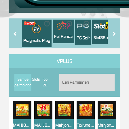
i
i
i
i
i
Facha
Fat Panda
Slot88 x PP
PG Soft
Pragmatic Play
VPLUS
Semua
Slots
Top
permainan
20
MAHJONG FORTUNE
MAHJONG WINS
Mahjong Fortune 3
Fortune Mahjong
Mahjong Fortune 2: Dragon Riches