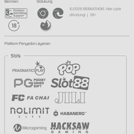
Bermain
Didukung
©2026 BERKATHOKI. Hak cipta
dilindungi | 18+
Platform Penyedia Layanan
Slots