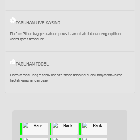
TARUHAN LIVE KASINO
Platform Pilihan bagi perusahaan-perusahaan terbaik di dunia, dengan pilihan
variasi game terbanyak
TARUHAN TOGEL
Platform togel yang menarik dari perusahan terbaik di dunia yang menawarkan
hadiah kemenangan besar