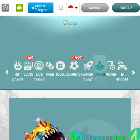
Main di
MASUK
DAFTAR
Telegram
HOT
SLOTS
LIVE
RACE
TOGEL
OLAHRAGA
CRASH
ARCADE
POKER
E-
SABUN
GAMES
CASINO
GAME
SPORTS
AYAM