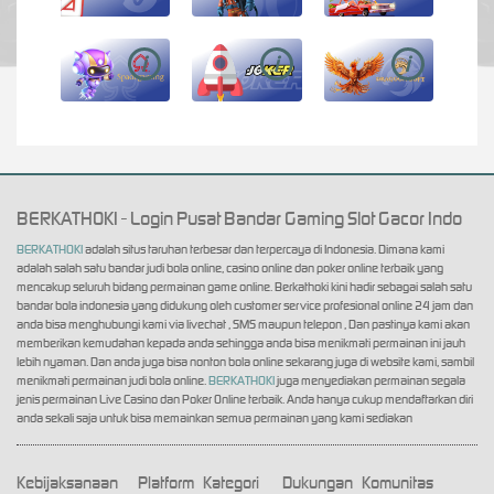
i
i
i
BERKATHOKI - Login Pusat Bandar Gaming Slot Gacor Indo
BERKATHOKI
adalah situs taruhan terbesar dan terpercaya di Indonesia. Dimana kami
adalah salah satu bandar judi bola online, casino online dan poker online terbaik yang
mencakup seluruh bidang permainan game online. Berkathoki kini hadir sebagai salah satu
bandar bola indonesia yang didukung oleh customer service profesional online 24 jam dan
anda bisa menghubungi kami via livechat , SMS maupun telepon , Dan pastinya kami akan
memberikan kemudahan kepada anda sehingga anda bisa menikmati permainan ini jauh
lebih nyaman. Dan anda juga bisa nonton bola online sekarang juga di website kami, sambil
menikmati permainan judi bola online.
BERKATHOKI
juga menyediakan permainan segala
jenis permainan Live Casino dan Poker Online terbaik. Anda hanya cukup mendaftarkan diri
anda sekali saja untuk bisa memainkan semua permainan yang kami sediakan
Kebijaksanaan
Platform
Kategori
Dukungan
Komunitas