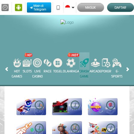
Main di
MASUK
DAFTAR
Telegram
HOT
SLOTS
LIVE
RACE
TOGEL
OLAHRAGA
CRASH
ARCADE
POKER
E-
SABUN
GAMES
CASINO
GAME
SPORTS
AYAM
i
i
i
i
i
i