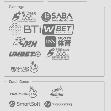
Olahraga
Crash Game