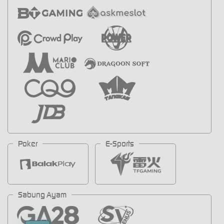
Poker
E-Sports
Sabung Ayam