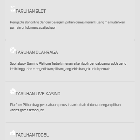
TARUHAN SLOT
Penyedia slot online dengan beragam pilihan game menarik yang memudahkan
pemain untuk mencapai jackpot
TARUHAN OLAHRAGA
Sportsbook Gaming Platform Terbaik menawarkan lebih banyak game, odds yang
lebih tinggi, dan menyediakan pilihan yang lebih banyak untuk pemain.
TARUHAN LIVE KASINO
Platform Pilihan bagi perusahaan-perusahaan terbaik di dunia, dengan pilihan
variasi game terbanyak
TARUHAN TOGEL