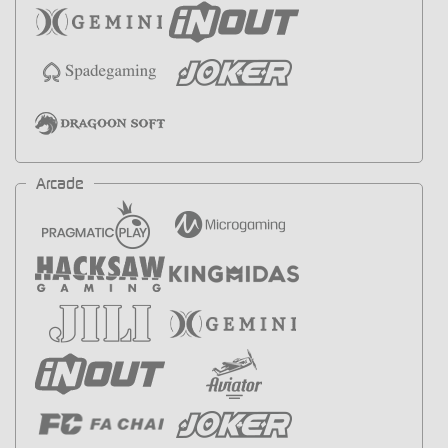
Arcade