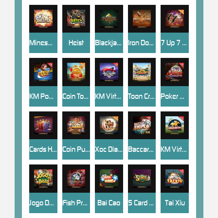
Minesweeper
Heist
Blackjack
Iron Dome
7 Up 7 Down
KM Power Ball
Coin Toss
KM Virtual Greyhound Racing
Toon Crash
Poker Roulette
Cards Hi Lo
Coin Pusher
Xoc Dia Lightning
Baccarat: Swipe
KM Virtual Horse Racing
Jogo De Bozo
Fish Prawn Crab 2
Bai Cao
5 Card Poker
Tai Xiu