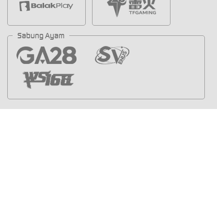
Sabung Ayam