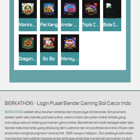
Monkey King Roulette
Pai Kang
Andar Bahar
Triple Chance
Bola Golek
Dragon Tiger 2
Sic Bo
Money Wheel Deluxe
BERKATHOKI - Login Pusat Bandar Gaming Slot Gacor Indo
BERKATHOKI
adalah situs taruhan terbesar dan terpercaya di Indonesia. Dimana kami
adalah salah satu bandar judi bola online, casino online dan poker online terbaik yang
mencakup seluruh bidang permainan game online. Berkathoki kini hadir sebagai salah satu
bandar bola indonesia yang didukung oleh customer service profesional online 24 jam dan
anda bisa menghubungi kami via livechat , SMS maupun telepon , Dan pastinya kami akan
memberikan kemudahan kepada anda sehingga anda bisa menikmati permainan ini jauh