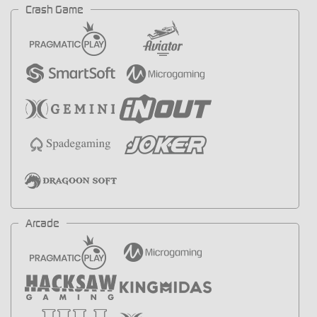
Crash Game
Arcade