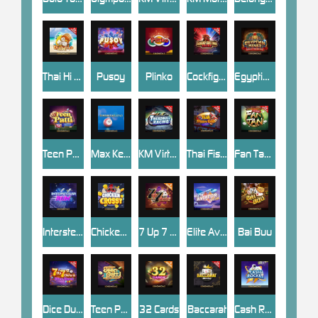
Thai Hi Lo 2
Pusoy
Plinko
Cockfighting Arena
Egyptian Mines
Teen Patti Blitz
Max Keno
KM Virtual Treadmill Racing
Thai Fish Prawn Crab
Fan Tan Classic
Interstellar Run
Chicken Crossy
7 Up 7 Down Rush
Elite Aviator Club
Bai Buu
Dice Duet
Teen Patti
32 Cards
Baccarat
Cash Rocket