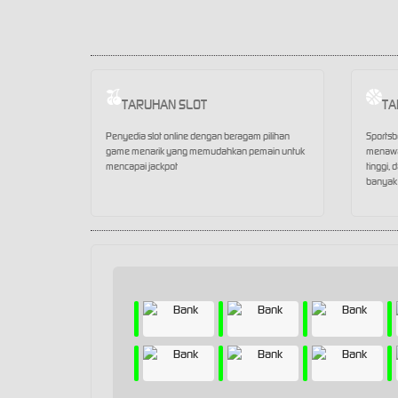
TARUHAN SLOT
TA
Penyedia slot online dengan beragam pilihan
Sportsb
game menarik yang memudahkan pemain untuk
menawar
mencapai jackpot
tinggi,
banyak 