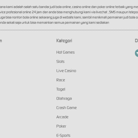
mana kami adalah salah satu bandar judi bola online, casino online dan poker online terbaik yang 
rvice profesional online 24 jam dan anda bisa menghubungi kami via livechat , SMS maupun tel
ga bisa nonton bola online sekarang juga di website kami, sambil menikmati permainan judi bola o
i anda sekali saja untuk bisa memainkan semua permainan yang kami sediakan
m
Kategori
D
Hot Games
Slots
Live Casino
Race
Togel
Olahraga
Crash Game
Arcade
Poker
E-Sports