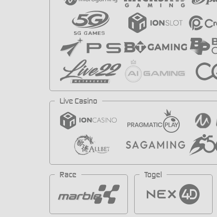
Live Casino
Race
Togel