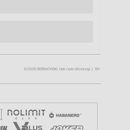
©2026 BERKATHOKI. Hak cipta dilindungi | 18+