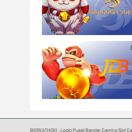
BERKATHOKI - Login Pusat Bandar Gaming Slot Ga