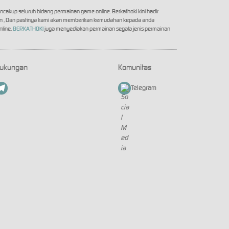
mencakup seluruh bidang permainan game online. Berkathoki kini hadir
epon , Dan pastinya kami akan memberikan kemudahan kepada anda
nline.
BERKATHOKI
juga menyediakan permainan segala jenis permainan
ukungan
Komunitas
Telegram