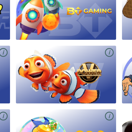
i
i
i
i