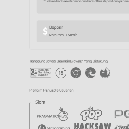
* Selama bank maintenance dan bank offline deposit dan penarik
Deposit
Rata-rata 3 Menit
Tanggung Jawab Bermain
Browser Yang Didukung
Platform Penyedia Layanan
Slots