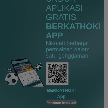
lapan****1
APLIKASI
IDR
405,800.00
Gates of Olympus™
GRATIS
BERKATHOKI
APP
Nikmati berbagai
permainan dalam
satu genggaman
BERKATHOKI
App
Panduan instalasi