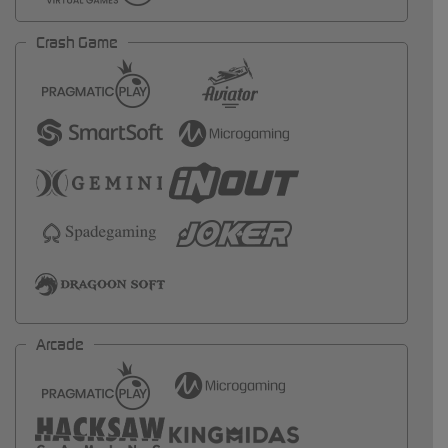
Crash Game
Arcade