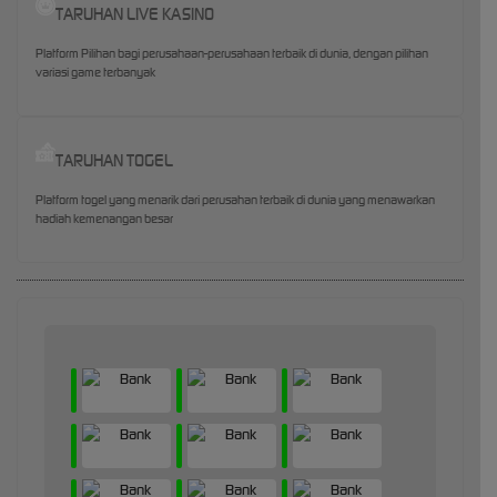
TARUHAN LIVE KASINO
Platform Pilihan bagi perusahaan-perusahaan terbaik di dunia, dengan pilihan
variasi game terbanyak
TARUHAN TOGEL
Platform togel yang menarik dari perusahan terbaik di dunia yang menawarkan
hadiah kemenangan besar