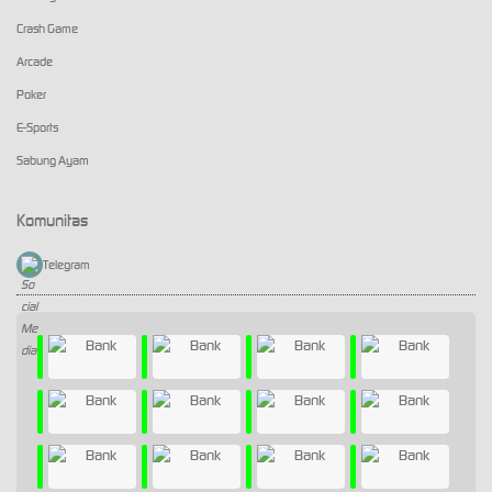
Crash Game
Arcade
Poker
E-Sports
Sabung Ayam
Komunitas
Telegram