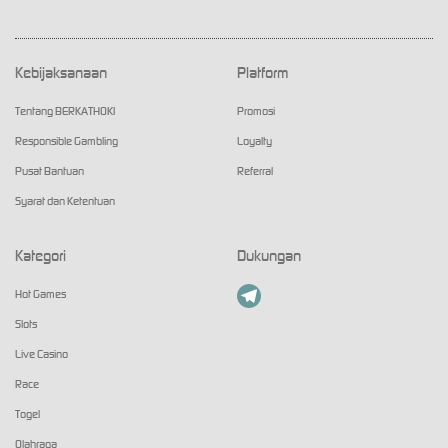
Kebijaksanaan
Platform
Tentang BERKATHOKI
Promosi
Responsible Gambling
Loyalty
Pusat Bantuan
Referral
Syarat dan Ketentuan
Kategori
Dukungan
Hot Games
Slots
Live Casino
Race
Togel
Olahraga