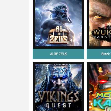
AI OF ZEUS
Black