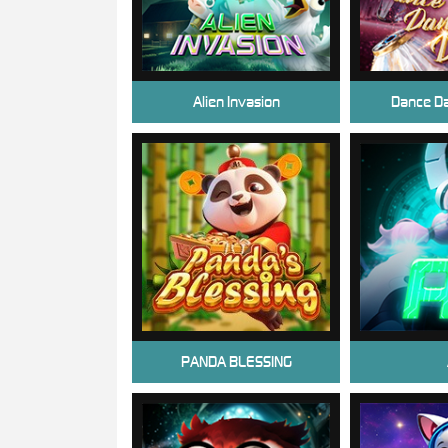
Alien Invasion
Dance D
PANDA BLESSING