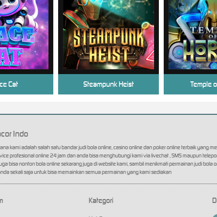
ce Cat
Steampunk Heist
Temple o
cor Indo
mana kami adalah salah satu bandar judi bola online, casino online dan poker online terbaik yang 
rvice profesional online 24 jam dan anda bisa menghubungi kami via livechat , SMS maupun tel
ga bisa nonton bola online sekarang juga di website kami, sambil menikmati permainan judi bola o
i anda sekali saja untuk bisa memainkan semua permainan yang kami sediakan
m
Kategori
D