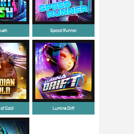
Rush
Speed Runner
 of Gold
Lumina Drift