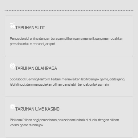
TARUHAN SLOT
Penyedia slot online dengan beragam pilihan game menarik yang memudahkan
pemain untuk mencapai jackpot
TARUHAN OLAHRAGA
Sportsbook Gaming Platform Terbaik menawarkan lebih banyak game, odds yang
lebih tinggi, dan menyediakan pilihan yang lebih banyak untuk pemain.
TARUHAN LIVE KASINO
Platform Pilihan bagi perusahaan-perusahaan terbaik di dunia, dengan pilihan
variasi game terbanyak