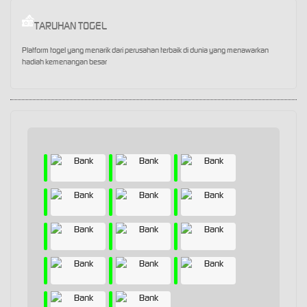
TARUHAN TOGEL
Platform togel yang menarik dari perusahan terbaik di dunia yang menawarkan
hadiah kemenangan besar