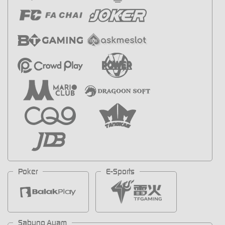
Poker
E-Sports
Sabung Ayam