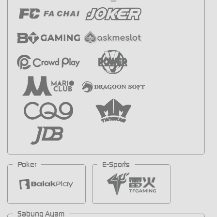
Poker
E-Sports
Sabung Ayam