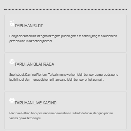
TARUHAN SLOT
Penyedia slot online dengan beragam pilihan game menarik yang memudahkan
pemain untuk mencapai jackpot
TARUHAN OLAHRAGA
Sportsbook Gaming Platform Terbaik menawarkan lebih banyak game, odds yang
lebih tinggi, dan menyediakan pilihan yang lebih banyak untuk pemain.
TARUHAN LIVE KASINO
Platform Pilihan bagi perusahaan-perusahaan terbaik di dunia, dengan pilihan
variasi game terbanyak