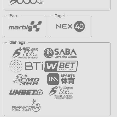
Race
Togel
Olahraga