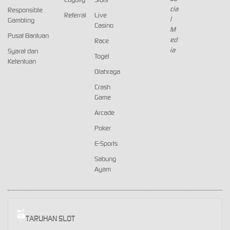
Responsible
Referral
Live
Gambling
Casino
Pusat Bantuan
Race
Syarat dan
Togel
Ketentuan
Olahraga
Crash
Game
Arcade
Poker
E-Sports
Sabung
Ayam
TARUHAN SLOT