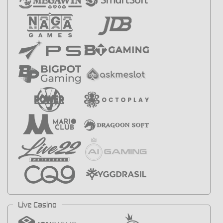
Live Casino