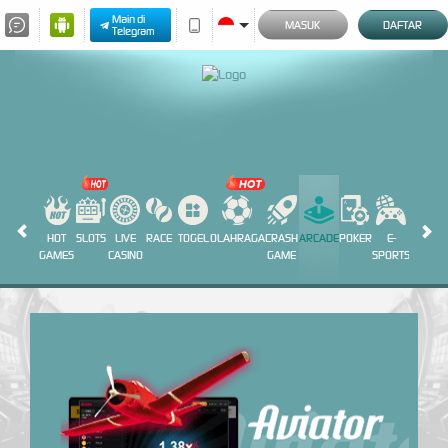
Main di
MASUK
DAFTAR
Telegram
HOT
SLOTS
LIVE
RACE
TOGEL
OLAHRAGA
CRASH
ARCADE
POKER
E-
SABUN
GAMES
CASINO
GAME
SPORTS
AYAM