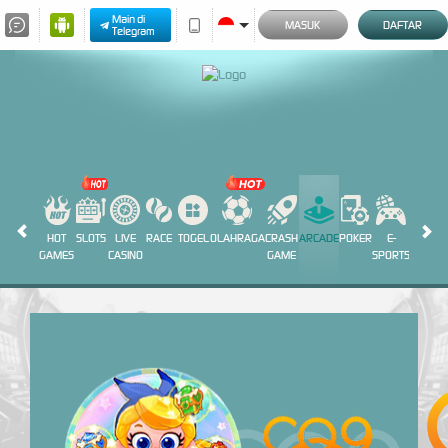
Main di
MASUK
DAFTAR
Telegram
HOT
SLOTS
LIVE
RACE
TOGEL
OLAHRAGA
CRASH
ARCADE
POKER
E-
SABUN
GAMES
CASINO
GAME
SPORTS
AYAM