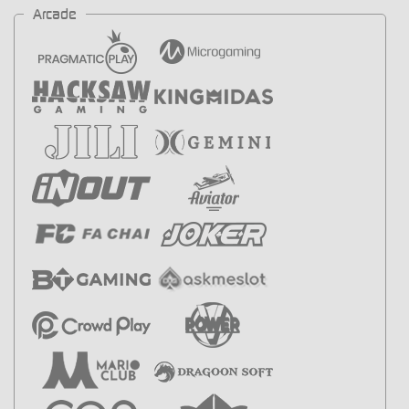
Arcade