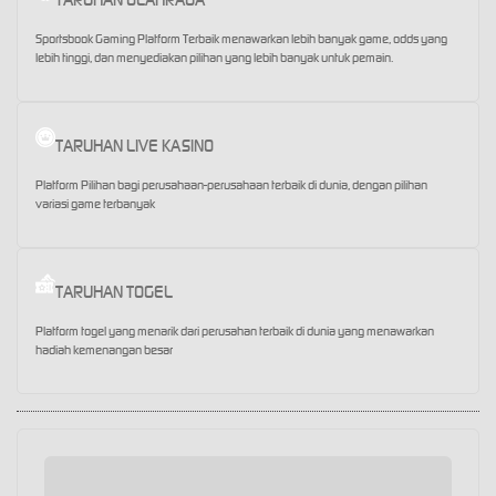
Sportsbook Gaming Platform Terbaik menawarkan lebih banyak game, odds yang
lebih tinggi, dan menyediakan pilihan yang lebih banyak untuk pemain.
TARUHAN LIVE KASINO
Platform Pilihan bagi perusahaan-perusahaan terbaik di dunia, dengan pilihan
variasi game terbanyak
TARUHAN TOGEL
Platform togel yang menarik dari perusahan terbaik di dunia yang menawarkan
hadiah kemenangan besar