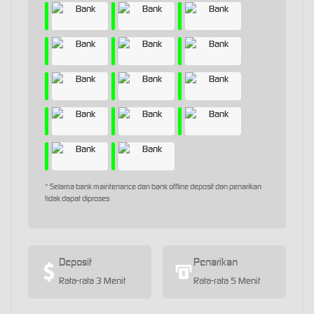
* Selama bank maintenance dan bank offline deposit dan penarikan
tidak dapat diproses
Deposit
Penarikan
Rata-rata 3 Menit
Rata-rata 5 Menit