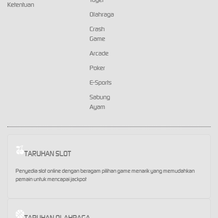
Ketentuan
Olahraga
Crash
Game
Arcade
Poker
E-Sports
Sabung
Ayam
TARUHAN SLOT
Penyedia slot online dengan beragam pilihan game menarik yang memudahkan
pemain untuk mencapai jackpot
TARUHAN OLAHRAGA