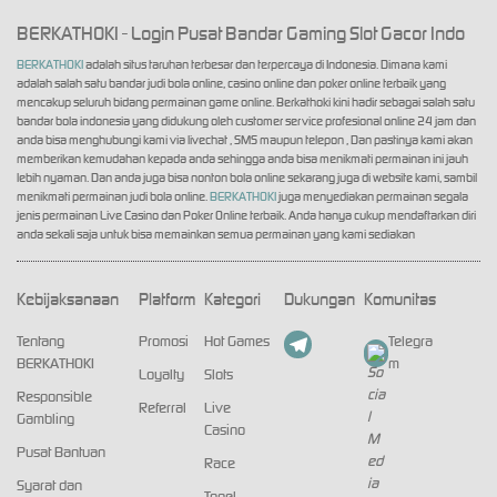
BERKATHOKI - Login Pusat Bandar Gaming Slot Gacor Indo
BERKATHOKI
adalah situs taruhan terbesar dan terpercaya di Indonesia. Dimana kami
adalah salah satu bandar judi bola online, casino online dan poker online terbaik yang
mencakup seluruh bidang permainan game online. Berkathoki kini hadir sebagai salah satu
bandar bola indonesia yang didukung oleh customer service profesional online 24 jam dan
anda bisa menghubungi kami via livechat , SMS maupun telepon , Dan pastinya kami akan
memberikan kemudahan kepada anda sehingga anda bisa menikmati permainan ini jauh
lebih nyaman. Dan anda juga bisa nonton bola online sekarang juga di website kami, sambil
menikmati permainan judi bola online.
BERKATHOKI
juga menyediakan permainan segala
jenis permainan Live Casino dan Poker Online terbaik. Anda hanya cukup mendaftarkan diri
anda sekali saja untuk bisa memainkan semua permainan yang kami sediakan
Kebijaksanaan
Platform
Kategori
Dukungan
Komunitas
Tentang
Promosi
Hot Games
Telegra
BERKATHOKI
m
Loyalty
Slots
Responsible
Referral
Live
Gambling
Casino
Pusat Bantuan
Race
Syarat dan
Togel