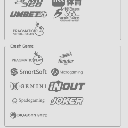
Crash Game